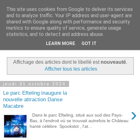
This site uses cookies from Google to deliver its services
Rue Efteling
and to analyze traffic. Your IP address and user-agent are
shared with Google along with performance and security
metrics to ensure quality of service, generate usage
Le blog francophone non officiel dédié à Efteling
statistics, and to detect and address abuse.
LEARN MORE
GOT IT
▼
Affichage des articles dont le libellé est
nouveauté
.
Afficher tous les articles
jeudi 31 octobre 2024
Le parc Efteling inaugure la
nouvelle attraction Danse
Macabre
›
Dans le parc Efteling, situé aux sud des Pays-
Bas, à l'endroit où se trouvait autrefois le Château
hanté célèbre Spookslot , l'at...