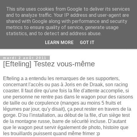
This site uses cookies from Google to deliver its services
Rue Efteling
and to analyze traffic. Your IP address and user-agent are
shared with Google along with performance and security
metrics to ensure quality of service, generate usage
Le blog francophone non officiel dédié à Efteling
statistics, and to detect and address abuse.
LEARN MORE
GOT IT
▼
mardi 2 août 2011
[Efteling] Testez vous-même
Efteling a a entendu les remarques de ses supporters,
concernant l'accès ou pas à Joris en de Draak, son racing
coaster. Il faut dire qu'une fois la file d'attente accomplie, si
une personne ne rentre pas dans le wagon pour des raisons
de taille ou de corpulence (manges au moins 5 fruits et
légumes par jour, qu'y disait), ça peut rester en travers de la
gorge. D'ou l'installation, au début de la file, d'un siège test
de la montagne russe, barre de sécurité incluse. D'autant
que le wagon peut servir également de photo, histoire que
les trouillards puissent quand même frimer :p