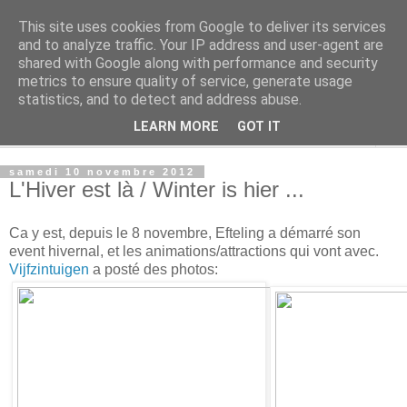
This site uses cookies from Google to deliver its services
Rue Efteling
and to analyze traffic. Your IP address and user-agent are
shared with Google along with performance and security
metrics to ensure quality of service, generate usage
Le blog francophone non officiel dédié à Efteling
statistics, and to detect and address abuse.
LEARN MORE
GOT IT
▼
samedi 10 novembre 2012
L'Hiver est là / Winter is hier ...
Ca y est, depuis le 8 novembre, Efteling a démarré son
event hivernal, et les animations/attractions qui vont avec.
Vijfzintuigen
a posté des photos: