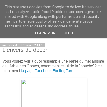
This site uses cookies from Google to deliver its services
Rue Efteling
and to analyze traffic. Your IP address and user-agent are
shared with Google along with performance and security
metrics to ensure quality of service, generate usage
Le blog francophone non officiel dédié à Efteling
statistics, and to detect and address abuse.
LEARN MORE
GOT IT
▼
mercredi 15 mai 2013
L'envers du décor
Vous voulez voir à quoi ressemble une partie du mécanisme
de l'Arbre des Contes, notamment celui de la "bouche"? Hé
bien merci
la page Facebook EftelingFan
: