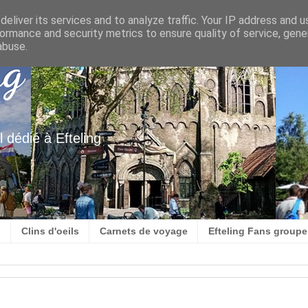
eliver its services and to analyze traffic. Your IP address and 
ormance and security metrics to ensure quality of service, gen
abuse.
ng
 dédié à Efteling
g
Clins d'oeils
Carnets de voyage
Efteling Fans group