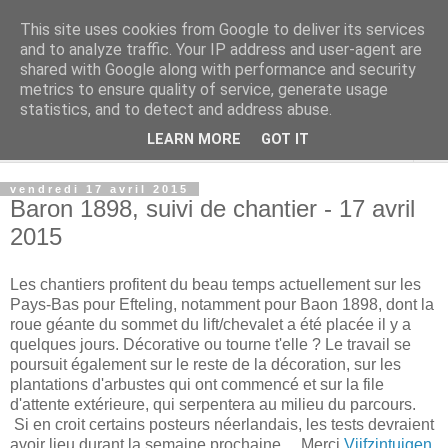
This site uses cookies from Google to deliver its services
Rue Efteling
and to analyze traffic. Your IP address and user-agent are
shared with Google along with performance and security
metrics to ensure quality of service, generate usage
Le blog francophone non officiel dédié à Efteling
statistics, and to detect and address abuse.
LEARN MORE
GOT IT
▼
vendredi 17 avril 2015
Baron 1898, suivi de chantier - 17 avril
2015
Les chantiers profitent du beau temps actuellement sur les
Pays-Bas pour Efteling, notamment pour Baon 1898, dont la
roue géante du sommet du lift/chevalet a été placée il y a
quelques jours. Décorative ou tourne t'elle ? Le travail se
poursuit également sur le reste de la décoration, sur les
plantations d'arbustes qui ont commencé et sur la file
d'attente extérieure, qui serpentera au milieu du parcours.
Si en croit certains posteurs néerlandais, les tests devraient
avoir lieu durant la semaine prochaine ... Merci
Vijfzintuigen
.