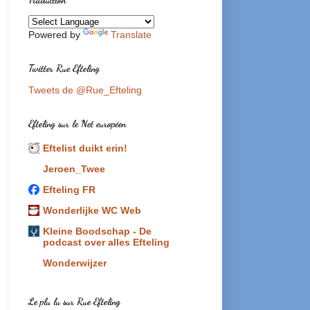
Powered by
Translate
Twitter Rue Efteling
Tweets de @Rue_Efteling
Efteling sur le Net européen
Eftelist duikt erin!
Jeroen_Twee
Efteling FR
Wonderlijke WC Web
Kleine Boodschap - De
podcast over alles Efteling
Wonderwijzer
Le plu lu sur Rue Efteling