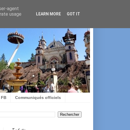
user-agent
erate usage
LEARN MORE
GOT IT
e FB
Communiqués officiels
Traduction