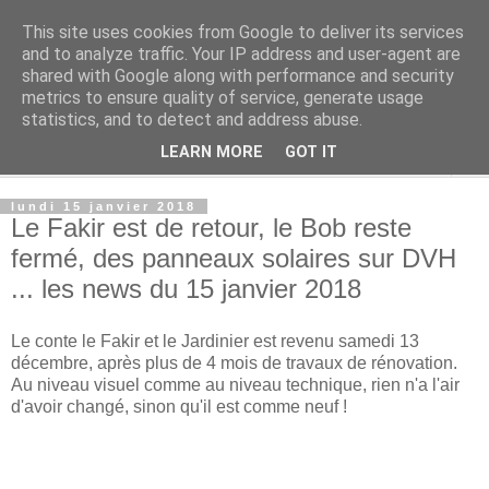
This site uses cookies from Google to deliver its services
Rue Efteling
and to analyze traffic. Your IP address and user-agent are
shared with Google along with performance and security
metrics to ensure quality of service, generate usage
Le blog francophone non officiel dédié à Efteling
statistics, and to detect and address abuse.
LEARN MORE
GOT IT
▼
lundi 15 janvier 2018
Le Fakir est de retour, le Bob reste
fermé, des panneaux solaires sur DVH
... les news du 15 janvier 2018
Le conte le Fakir et le Jardinier est revenu samedi 13
décembre, après plus de 4 mois de travaux de rénovation.
Au niveau visuel comme au niveau technique, rien n'a l'air
d'avoir changé, sinon qu'il est comme neuf !