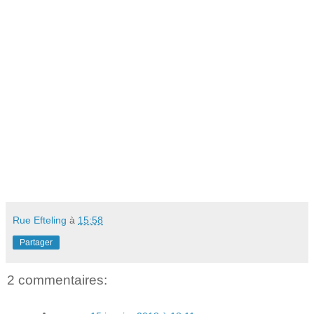
Rue Efteling
à
15:58
Partager
2 commentaires: