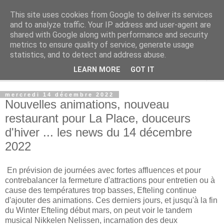
This site uses cookies from Google to deliver its services
Rue Efteling
and to analyze traffic. Your IP address and user-agent are
shared with Google along with performance and security
metrics to ensure quality of service, generate usage
Le blog francophone non officiel dédié à Efteling
statistics, and to detect and address abuse.
LEARN MORE
GOT IT
▼
mercredi 14 décembre 2022
Nouvelles animations, nouveau
restaurant pour La Place, douceurs
d'hiver ... les news du 14 décembre
2022
En prévision de journées avec fortes affluences et pour
contrebalancer la fermeture d'attractions pour entretien ou à
cause des températures trop basses, Efteling continue
d'ajouter des animations. Ces derniers jours, et jusqu'à la fin
du Winter Efteling début mars, on peut voir le tandem
musical Nikkelen Nelissen, incarnation des deux