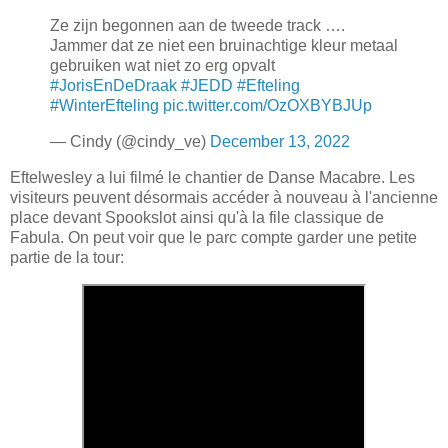
Ze zijn begonnen aan de tweede track ….
Jammer dat ze niet een bruinachtige kleur metaal
gebruiken wat niet zo erg opvalt
#JorisEnDeDraak
#JEDD
#Efteling
#WinterEfteling
pic.twitter.com/OzOXBYBJUp
— Cindy (@cindy_ve)
December 13, 2022
Eftelwesley a lui filmé le chantier de Danse Macabre. Les
visiteurs peuvent désormais accéder à nouveau à l'ancienne
place devant Spookslot ainsi qu'à la file classique de
Fabula. On peut voir que le parc compte garder une petite
partie de la tour: