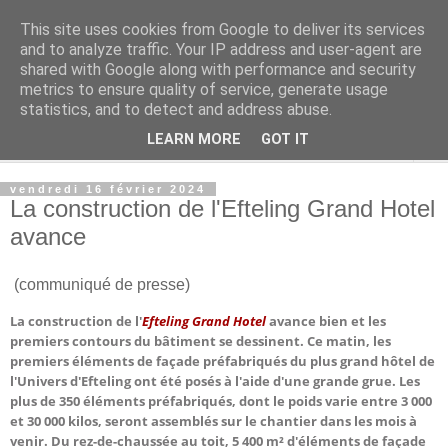
This site uses cookies from Google to deliver its services
Rue Efteling
and to analyze traffic. Your IP address and user-agent are
shared with Google along with performance and security
metrics to ensure quality of service, generate usage
Le blog francophone non officiel dédié à Efteling
statistics, and to detect and address abuse.
LEARN MORE
GOT IT
▼
vendredi 16 février 2024
La construction de l'Efteling Grand Hotel
avance
(communiqué de presse)
La construction de l'
Efteling Grand Hotel
avance bien et les
premiers contours du bâtiment se dessinent. Ce matin, les
premiers éléments de façade préfabriqués du plus grand hôtel de
l'Univers d'Efteling ont été posés à l'aide d'une grande grue. Les
plus de 350 éléments préfabriqués, dont le poids varie entre 3 000
et 30 000 kilos, seront assemblés sur le chantier dans les mois à
venir. Du rez-de-chaussée au toit, 5 400 m² d'éléments de façade