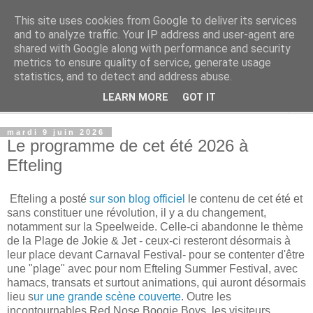
This site uses cookies from Google to deliver its services
Rue Efteling
and to analyze traffic. Your IP address and user-agent are
shared with Google along with performance and security
metrics to ensure quality of service, generate usage
Le blog francophone non officiel dédié à Efteling
statistics, and to detect and address abuse.
LEARN MORE
GOT IT
▼
mardi 9 juin 2026
Le programme de cet été 2026 à
Efteling
Efteling a posté
sur son blog officiel
le contenu de cet été et
sans constituer une révolution, il y a du changement,
notamment sur la Speelweide. Celle-ci abandonne le thème
de la Plage de Jokie & Jet - ceux-ci resteront désormais à
leur place devant Carnaval Festival- pour se contenter d'être
une "plage" avec pour nom Efteling Summer Festival, avec
hamacs, transats et surtout animations, qui auront désormais
lieu s
ur une grande scène couverte
. Outre les
incontournables Red Nose Boogie Boys, les visiteurs