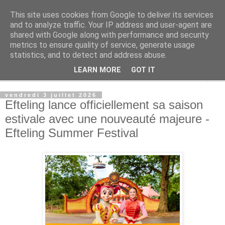
This site uses cookies from Google to deliver its services
Rue Efteling
and to analyze traffic. Your IP address and user-agent are
shared with Google along with performance and security
metrics to ensure quality of service, generate usage
Le blog francophone non officiel dédié à Efteling
statistics, and to detect and address abuse.
LEARN MORE
GOT IT
▼
vendredi 3 juillet 2026
Efteling lance officiellement sa saison
estivale avec une nouveauté majeure -
Efteling Summer Festival