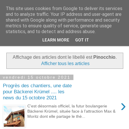
This site uses cookies from Google to deliver its services
Rue Efteling
and to analyze traffic. Your IP address and user-agent are
shared with Google along with performance and security
metrics to ensure quality of service, generate usage
Le blog francophone non officiel dédié à Efteling
statistics, and to detect and address abuse.
LEARN MORE
GOT IT
▼
Affichage des articles dont le libellé est
Pinocchio
.
Afficher tous les articles
vendredi 15 octobre 2021
Progrès des chantiers, une date
pour Bäckerei Krümel .... les
news du 15 octobre 2021
›
C'est désormais officiel, la futur boulangerie
Bäckerei Krümel, située face à l'attraction Max &
Moritz dont elle partage le thè...